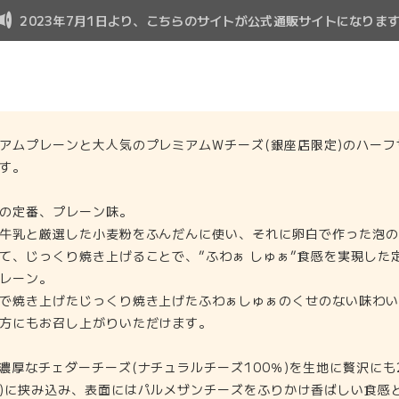
2023年7月1日より、こちらのサイトが公式通販サイトになりま
アムプレーンと大人気のプレミアムWチーズ(銀座店限定)のハーフ
す。
の定番、プレーン味。
牛乳と厳選した小麦粉をふんだんに使い、それに卵白で作った泡の
て、じっくり焼き上げることで、”ふわぁ しゅぁ”食感を実現した
レーン。
で焼き上げたじっくり焼き上げたふわぁしゅぁのくせのない味わい
方にもお召し上がりいただけます。
濃厚なチェダーチーズ(ナチュラルチーズ100％)を生地に贅沢にも
)に挟み込み、表面にはパルメザンチーズをふりかけ香ばしい食感