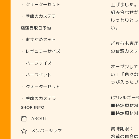
上げました。
クォーターセット
組み合わせが
季節のカステラ
しっとりとし
い。
店頭受取ご予約
おすすめセット
どちらも専用
の台湾カステ
レギュラーサイズ
ハーフサイズ
オープンして
い」「色々な
ハーフセット
ラが入ったプ
クォーターセット
(アレルギー
季節のカステラ
■特定原材料
SHOP INFO
■特定原材料
ABOUT
賞味期限：
メンバーシップ
冷蔵の場合は