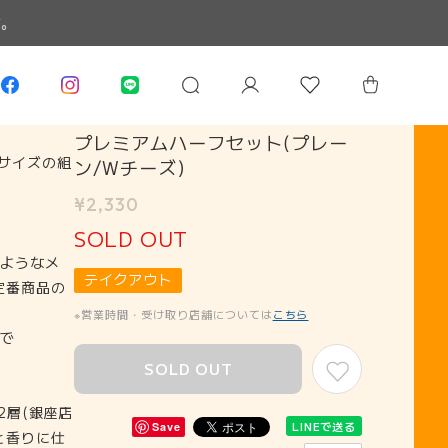
す。
プレミアムハーフセット(プレー
サイズの組
ン/Wチーズ）
¥2,330
SOLD OUT
ようなメ
テイクアウト
定番商品の
※営業時間・受け取り店舗については
こちら
で
SOLD OUT
2層(銀座店
LINEで送る
Save
と香りに仕