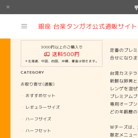
銀座 台楽タンガオ公式通販サイト
3000円以上のご購入で
定番のプレミ
送料500円
合せになりま
＊北海道、中国、四国、沖縄、離島は除きます。
CATEGORY
台湾カステラ
新鮮な卵黄と
お取り寄せ(通販)
レンゲを混ぜ
おすすめセット
プレミアムプ
専用オーブン
レギュラーサイズ
どの年齢層の
ハーフサイズ
Wチーズは、
ハーフセット
限定メニュー