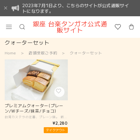
2023年7月1日より、こちらのサイトが公式通販サイ
トになります。
銀座 台楽タンガオ公式通
販サイト
クォーターセット
Home
店頭受取ご予約
クォーターセット
プレミアムクォーター(プレー
ン/Wチーズ/抹茶/チョコ)
台湾カステラの定番、プレーン味。 新鮮な卵黄と牛乳と厳選した小麦粉をふんだんに使い、それに卵白で作った泡のようなメレンゲを混ぜて、じっくり焼き上げることで、”ふわぁ しゅぁ”食感を実現した定番商品のプレミアムプレーン。 専用オーブンで焼き上げたじっくり焼き上げたふわぁしゅぁのくせのない味わいで どの年齢層の方にもお召し上がりいただけます。 プレミアム抹茶は独自の焼き上げ製法で、宇治抹茶の風味を逃さず、素材本来の味がお楽しみ頂けます。日本伝統のプレミアム宇治抹茶の味を台湾のカステラ製法で実現し、とろけるような口どけに仕上がっています。 Wチーズは、濃厚なチェダーチーズ(ナチュラルチーズ100％)を生地に贅沢にも2層(銀座店限定メニュー)に挟み込み、表面にはパルメザンチーズをふりかけ香ばしい食感と香りに仕上げました。チーズのミルキーで少ししょっぱい味わいとカステラの程よい甘さが絶妙な組み合わせが楽しめ、他では味わうことのできない日本で唯一のカステラです。軽くてしっとりとしたカステラと濃厚で芳醇なチーズの味のコラボレーションをお楽しみください。 プレミアムチョコレートは厳選したカカオパウダーを生地に練り込み焼き上げた、表面には濃厚なチョコチップをあしらえました。カカオの香りの中、濃厚なチョコレートの甘味と苦みを味わえる感動の一品です。 オープンしてこれまで、お客さまからのご要望として、「大きすぎて一人で食べ切れない」「色々な味を試してみたい」このご要望にお答えして、 1箱に1/4ずつ別の味が入ったプレミアムクォーターシリーズを発売します。銀座店では、プレミアチーズがプレミアムWチーズにアップグレードされております。 (アレルギー情報) ■特定原材料7品目：卵、乳、小麦、 ■特定原材料に準じるもの21品目：大豆 賞味期限： 冷蔵の場合は製造日から7日間 冷凍の場合は製造日から30日間 ＊いずれも乾燥しないよう、容器に入れたりやラップをする必要あります。
¥2,280
テイクアウト